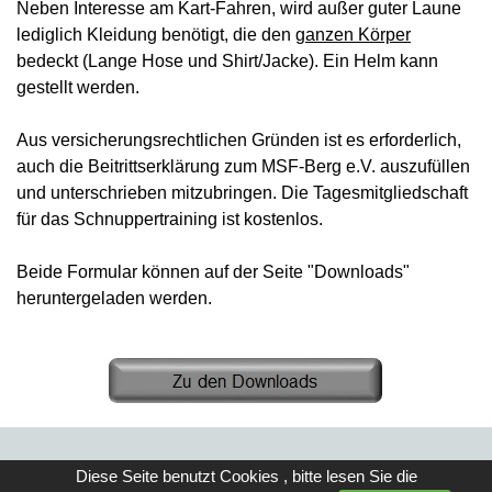
Neben Interesse am Kart-Fahren, wird außer guter Laune
lediglich Kleidung benötigt, die den
ganzen Körper
bedeckt (Lange Hose und Shirt/Jacke). Ein Helm kann
gestellt werden.
Aus versicherungsrechtlichen Gründen ist es erforderlich,
auch die Beitrittserklärung zum MSF-Berg e.V. auszufüllen
und unterschrieben mitzubringen. Die Tagesmitgliedschaft
für das Schnuppertraining ist kostenlos.
Beide Formular können auf der Seite "Downloads"
heruntergeladen werden.
Am 09.08.26 findet unser Cross-
Diese Seite benutzt Cookies , bitte lesen Sie die